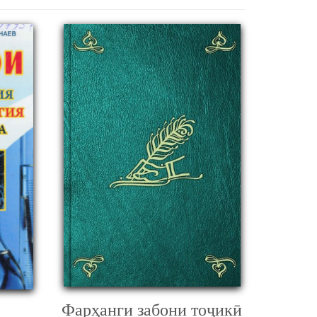
Фарҳанги забони тоҷикӣ
,