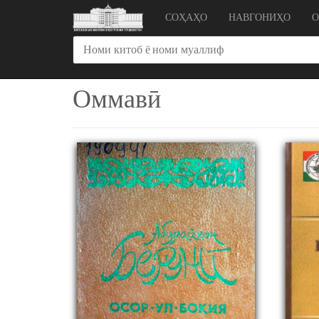
СОҲАҲО
НАВГОНИҲО
Оммавӣ