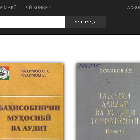
ОММАВӢ
ЧӢ ХОНЕМ?
АХБО
ҶУСТУҶӮ