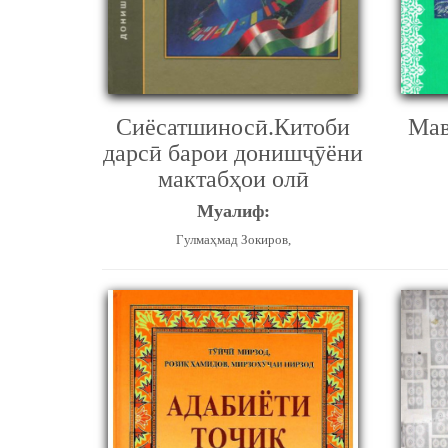
Сиёсатшиносӣ.Китоби
Мав
дарсӣ барои донишҷӯёни
мактабҳои олӣ
Муалиф:
Гулмаҳмад Зокиров,