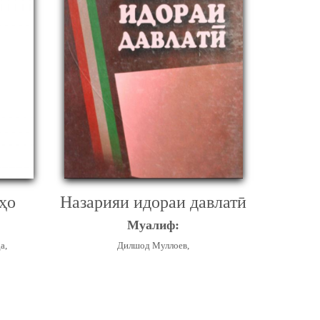
ҳо
Назарияи идораи давлатӣ
Муалиф:
а,
Дилшод Муллоев,