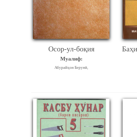
Осор-ул-боқия
Баҳи
Муалиф:
Абурайҳон Берунӣ,