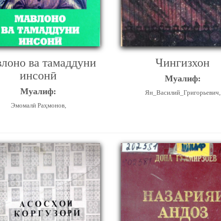
лоно ва тамаддуни
Чингизхон
инсонӣ
Муалиф:
Муалиф:
Ян_Василий_Григорьевич,
Эмомалӣ Раҳмонов,