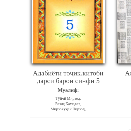
Адабиёти тоҷик.китоби
А
дарсӣ барои синфи 5
Муалиф:
Тӯйчӣ Мирзод,
Розиқ Ҳамидов,
Мирзохӯҷаи Пирзод,