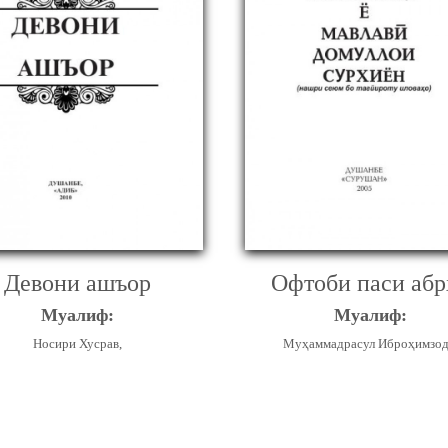
Девони ашъор
Офтоби паси абр
Муалиф:
Муалиф:
Носири Хусрав,
Муҳаммадрасул Иброҳимзод