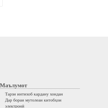
аълумот
Тарзи интихоб кардану хондан
Дар бораи мутолеаи китобҳои
электронӣ