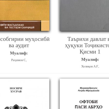
собгирии муҳосибӣ
Таърихи давлат 
ва аудит
ҳуқуки Тоҷикист
Қисми 1
Муалиф:
Муалиф:
Раҳимов С,
Холиқов А.Ғ,