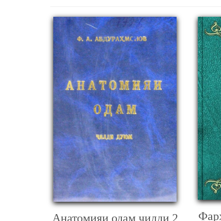
Фар
Анатомияи одам ҷилди 2