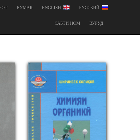
РОТ
КУМАК
ENGLISH
РУССКИЙ
САБТИ НОМ
ВУРУД