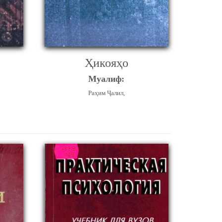
Ҳикояҳо
Муалиф:
Раҳим Ҷалил,