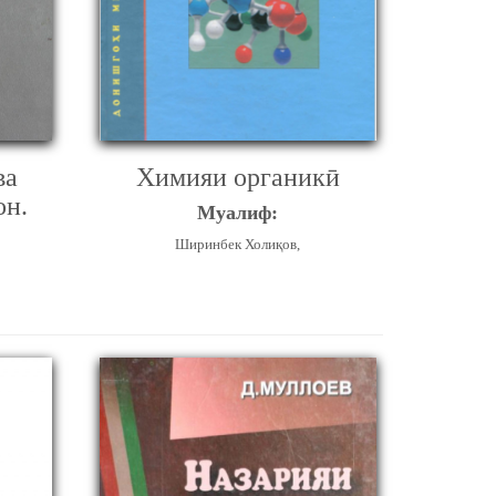
ва
Химияи органикӣ
он.
Муалиф:
Ширинбек Холиқов,