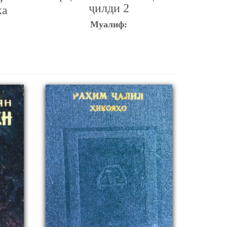
ҷилди 2
ка
Муалиф: