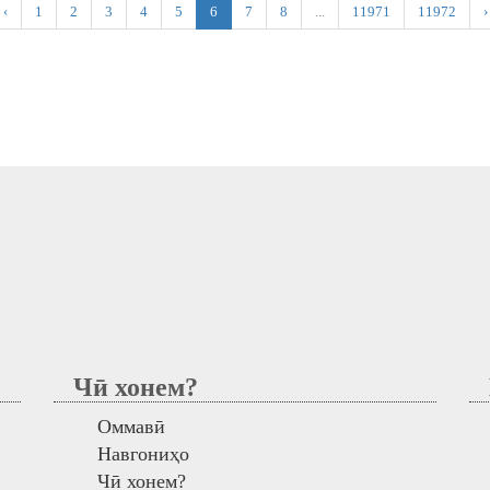
‹
1
2
3
4
5
6
7
8
...
11971
11972
›
Чӣ хонем?
М
Оммавӣ
Навгониҳо
Чӣ хонем?