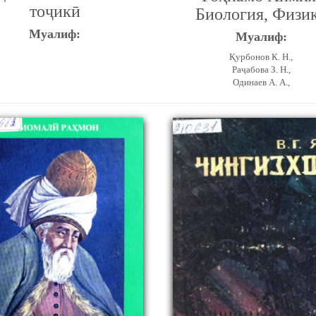
тоҷикӣ
Биология, Физи
Муалиф:
Муалиф:
Қурбонов К. Н.,
Раҷабова З. Н.,
Одинаев А. А.,