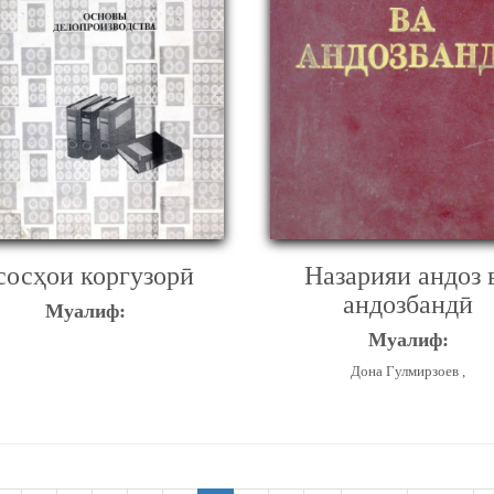
сосҳои коргузорӣ
Назарияи андоз 
андозбандӣ
Муалиф:
Муалиф:
Дона Гулмирзоев ,