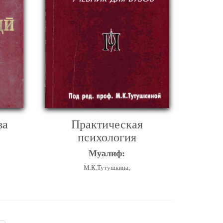
ва
Практическая
психология
Муалиф:
М.К.Тутушкина,