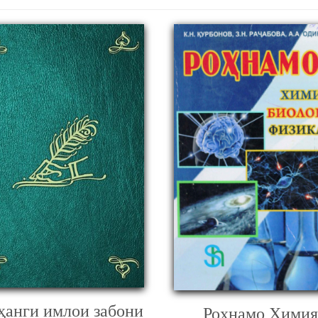
ҳанги имлои забони
Роҳнамо Химия