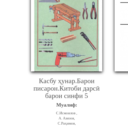
Касбу ҳунар.Барои
писарон.Китоби дарсӣ
барои синфи 5
Муалиф:
С.Исмоилов ,
А. Азизов,
С.Раҳимов,