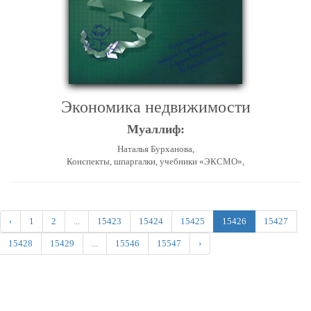
Экономика недвижимости
Муаллиф:
Наталья Бурханова,
Конспекты, шпаргалки, учебники «ЭКСМО»,
‹
1
2
...
15423
15424
15425
15426
15427
15428
15429
...
15546
15547
›