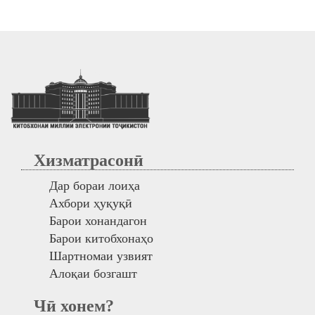
Хизматрасонӣ
Дар бораи лоиҳа
Ахбори ҳуқуқӣ
Барои хонандагон
Барои китобхонаҳо
Шартномаи узвият
Алоқаи бозгашт
Чӣ хонем?