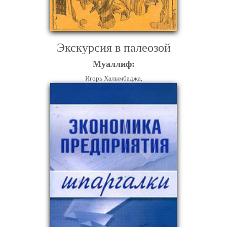
Экскурсия в палеозой
Муаллиф:
Игорь Халымбаджа,