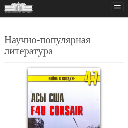
Toggle
naviga
Научно-популярная
литература