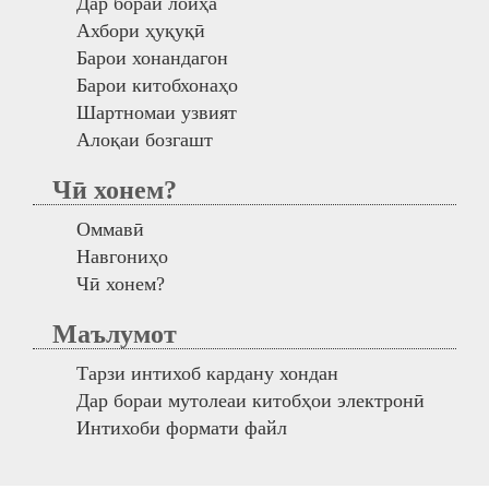
Дар бораи лоиҳа
Ахбори ҳуқуқӣ
Барои хонандагон
Барои китобхонаҳо
Шартномаи узвият
Алоқаи бозгашт
Чӣ хонем?
Оммавӣ
Навгониҳо
Чӣ хонем?
Маълумот
Тарзи интихоб кардану хондан
Дар бораи мутолеаи китобҳои электронӣ
Интихоби формати файл