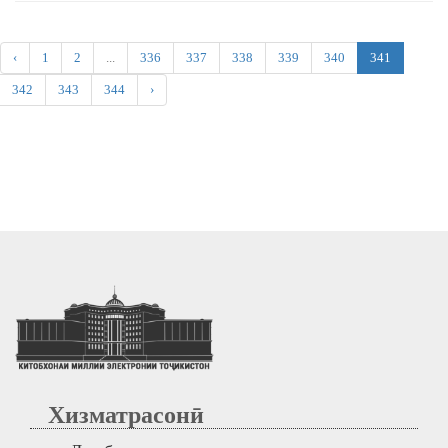
‹
1
2
...
336
337
338
339
340
341
342
343
344
›
Хизматрасонӣ