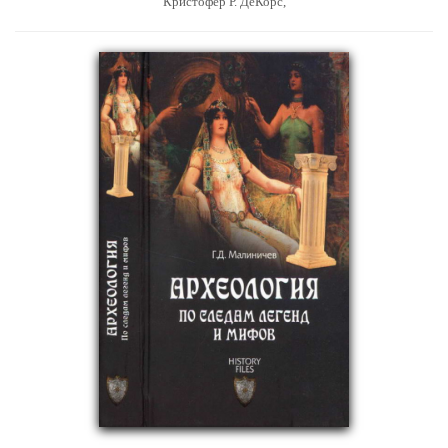
Кристофер Р. ДеКорс,