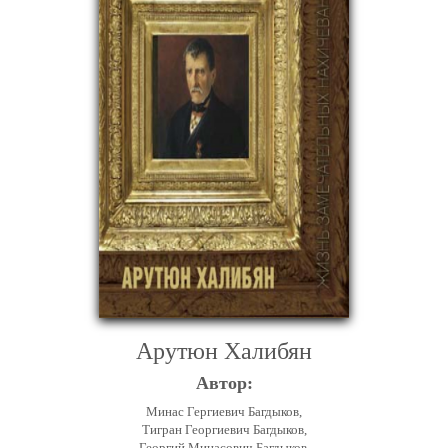
Арутюн Халибян
Автор:
Минас Гергиевич Багдыков,
Тигран Георгиевич Багдыков,
Георгий Минасович Багдыков,