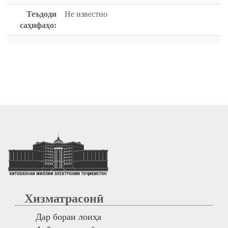
Теъдоди
Не известно
саҳифаҳо:
Хизматрасонӣ
Дар бораи лоиҳа