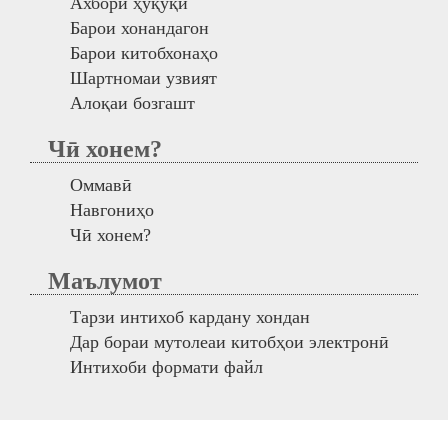
Ахбори ҳуқуқӣ
Барои хонандагон
Барои китобхонаҳо
Шартномаи узвият
Алоқаи бозгашт
Чӣ хонем?
Оммавӣ
Навгониҳо
Чӣ хонем?
Маълумот
Тарзи интихоб кардану хондан
Дар бораи мутолеаи китобҳои электронӣ
Интихоби формати файл