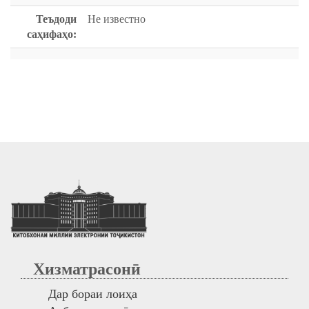
Теъдоди
Не известно
саҳифаҳо:
Хизматрасонӣ
Дар бораи лоиҳа