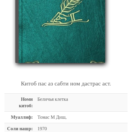
БЕЛИЧЬЯ КЛЕТКА
Китоб пас аз сабти ном дастрас аст.
Номи
Беличья клетка
китоб:
Муаллиф:
Томас М Диш,
Соли нашр:
1970