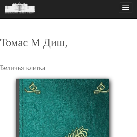
Toggle
naviga
Томас М Диш,
Беличья клетка