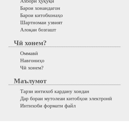
Ахбори ҳуқуқӣ
Барои хонандагон
Барои китобхонаҳо
Шартномаи узвият
Алоқаи бозгашт
Чӣ хонем?
Оммавӣ
Навгониҳо
Чӣ хонем?
Маълумот
Тарзи интихоб кардану хондан
Дар бораи мутолеаи китобҳои электронӣ
Интихоби формати файл