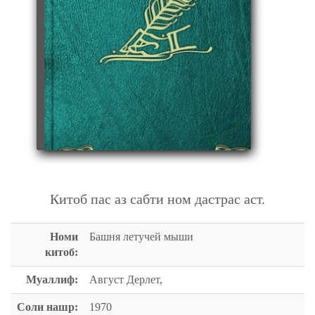
БАШНЯ ЛЕТУЧЕЙ МЫШИ
Китоб пас аз сабти ном дастрас аст.
Номи
Башня летучей мыши
китоб:
Муаллиф:
Август Дерлет,
Соли нашр:
1970