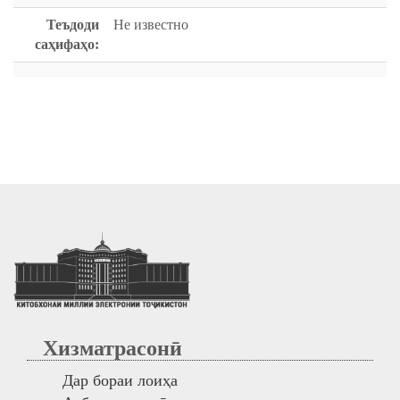
Теъдоди
Не известно
саҳифаҳо:
Хизматрасонӣ
Дар бораи лоиҳа