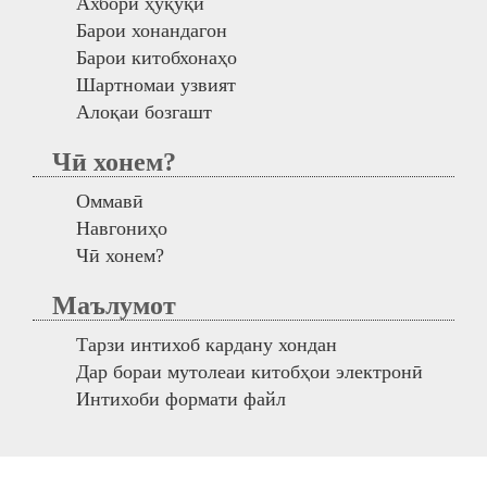
Ахбори ҳуқуқӣ
Барои хонандагон
Барои китобхонаҳо
Шартномаи узвият
Алоқаи бозгашт
Чӣ хонем?
Оммавӣ
Навгониҳо
Чӣ хонем?
Маълумот
Тарзи интихоб кардану хондан
Дар бораи мутолеаи китобҳои электронӣ
Интихоби формати файл