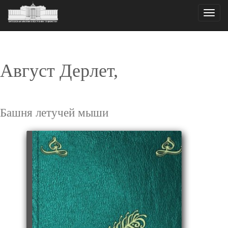
Toggle
naviga
Август Дерлет,
Башня летучей мыши