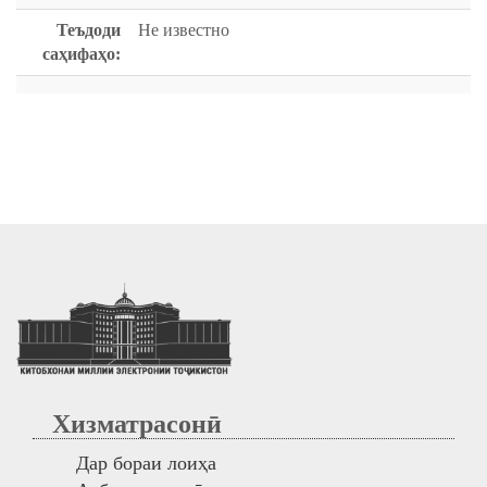
Теъдоди
Не известно
саҳифаҳо:
Хизматрасонӣ
Дар бораи лоиҳа