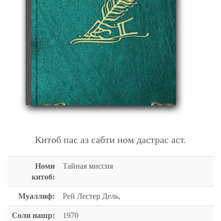
ТАЙНАЯ МИССИЯ
Китоб пас аз сабти ном дастрас аст.
Номи
Тайная миссия
китоб:
Муаллиф:
Рей Лестер Дель,
Соли нашр:
1970