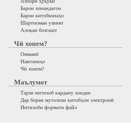
Ахбори ҳуқуқӣ
Барои хонандагон
Барои китобхонаҳо
Шартномаи узвият
Алоқаи бозгашт
Чӣ хонем?
Оммавӣ
Навгониҳо
Чӣ хонем?
Маълумот
Тарзи интихоб кардану хондан
Дар бораи мутолеаи китобҳои электронӣ
Интихоби формати файл