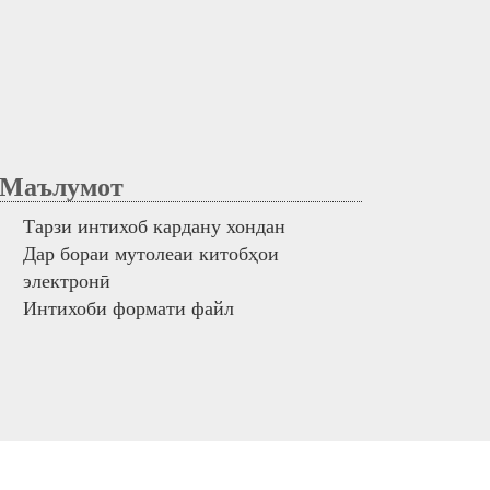
аълумот
Тарзи интихоб кардану хондан
Дар бораи мутолеаи китобҳои
электронӣ
Интихоби формати файл