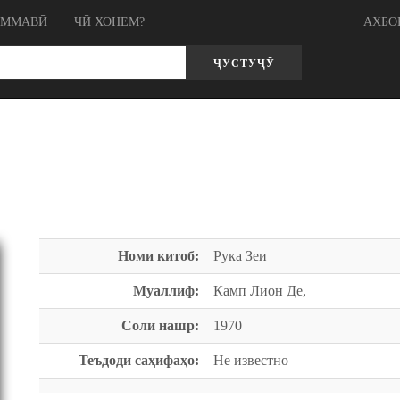
ОММАВӢ
ЧӢ ХОНЕМ?
АХБО
ҶУСТУҶӮ
Номи китоб:
Рука Зеи
Муаллиф:
Камп Лион Де,
Соли нашр:
1970
Теъдоди саҳифаҳо:
Не известно