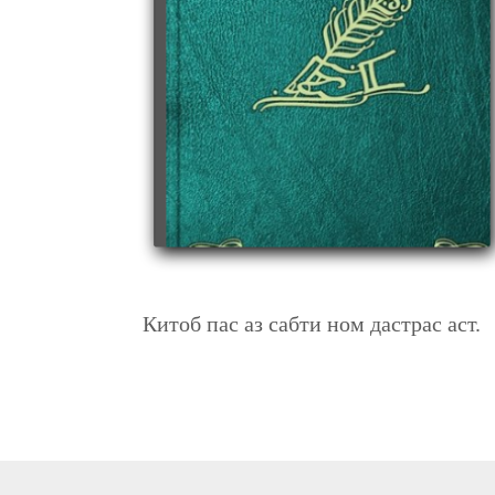
РУКА ЗЕИ
Китоб пас аз сабти ном дастрас аст.