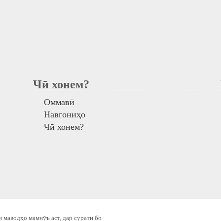
Чӣ хонем?
М
Оммавӣ
Навгониҳо
Чӣ хонем?
 маводҳо мамнӯъ аст, дар сурати бо