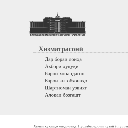
Хизматрасонӣ
Дар бораи лоиҳа
Ахбори ҳуқуқӣ
Барои хонандагон
Барои китобхонаҳо
Шартномаи узвият
Алоқаи бозгашт
Ҳамаи ҳуқуқҳо маҳфузанд. Нусхабардории ҷузъӣ ё пурраи