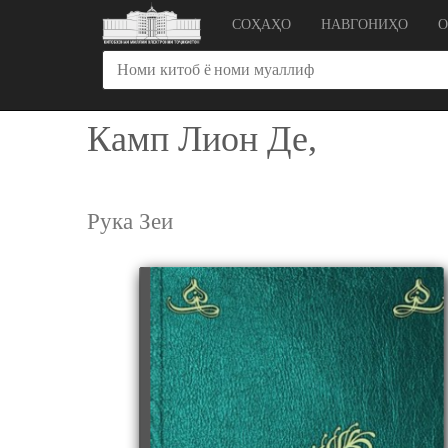
СОҲАҲО
НАВГОНИҲО
Камп Лион Де,
Рука Зеи