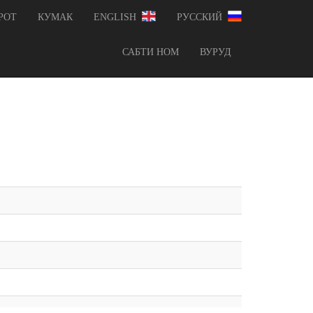
РОТ
КУМАК
ENGLISH
РУССКИЙ
САБТИ НОМ
ВУРУД