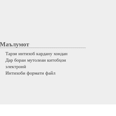
аълумот
Тарзи интихоб кардану хондан
Дар бораи мутолеаи китобҳои
электронӣ
Интихоби формати файл