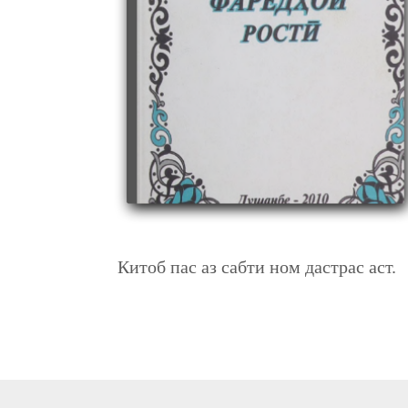
ФАРЁДҲОИ РОСТӢ
Китоб пас аз сабти ном дастрас аст.