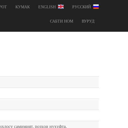
РОТ
КУМАК
ENGLISH
РУССКИЙ
САБТИ НОМ
ВУРУД
ихлосу самимият, розҳои нуҳуфта,