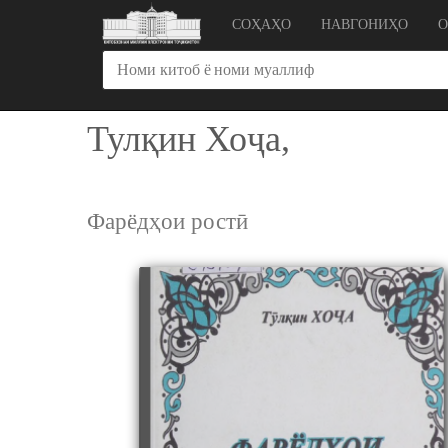
СОҲАҲО
НАВГОНИҲО
Тулқин Хоҷа,
Фарёдҳои ростӣ