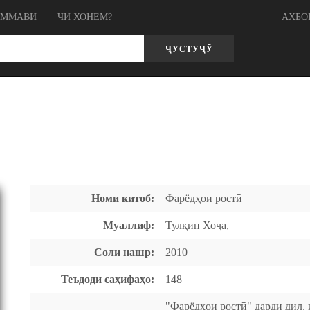
ОММАВӢ
ЧӢ ХОНЕМ?
АХБО
ҶУСТУҶӮ
Номи китоб:
Фарёдҳои ростӣ
Муаллиф:
Тулқин Хоҷа,
Соли нашр:
2010
Теъдоди саҳифаҳо:
148
"Фарёдҳои ростӣ" дарди дил, 