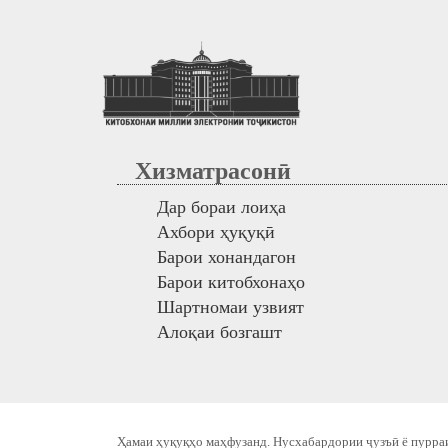
Хизматрасонӣ
Дар бораи лоиҳа
Ахбори ҳуқуқӣ
Барои хонандагон
Барои китобхонаҳо
Шартномаи узвият
Алоқаи бозгашт
Ҳамаи ҳуқуқҳо маҳфузанд. Нусхабардории ҷузъӣ ё пурраи