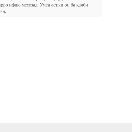
рро ифшо месозад. Умед аст,ки он ба қалби
ад.