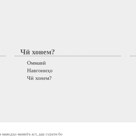
Чӣ хонем?
М
Оммавӣ
Навгониҳо
Чӣ хонем?
 маводҳо мамнӯъ аст, дар сурати бо