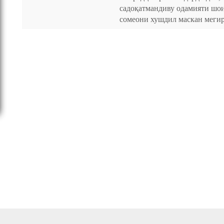
садоқатмандиву одамияти шои
сомеони хушдил маскан мегир