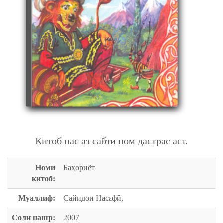
БАҲОРИЁТ
Китоб пас аз сабти ном дастрас аст.
Номи
Баҳориёт
китоб:
Муаллиф:
Сайидои Насафӣ,
Соли нашр:
2007