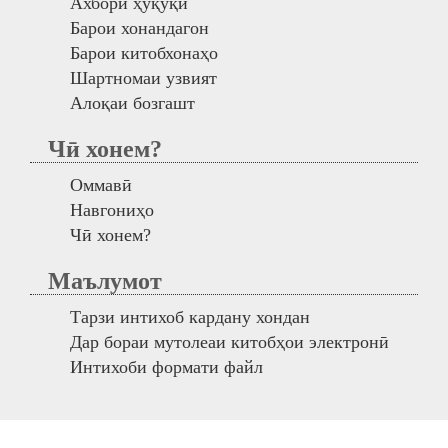
Ахбори ҳуқуқӣ
Барои хонандагон
Барои китобхонаҳо
Шартномаи узвият
Алоқаи бозгашт
Чӣ хонем?
Оммавӣ
Навгониҳо
Чӣ хонем?
Маълумот
Тарзи интихоб кардану хондан
Дар бораи мутолеаи китобҳои электронӣ
Интихоби формати файл