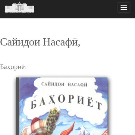
Toggle
naviga
Сайидои Насафӣ,
Баҳориёт