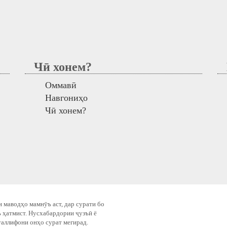
Чӣ хонем?
М
Оммавӣ
Навгониҳо
Чӣ хонем?
 маводҳо мамнӯъ аст, дар сурати бо
 ҳатмист. Нусхабардории ҷузъӣ ё
уаллифони онҳо сурат мегирад.