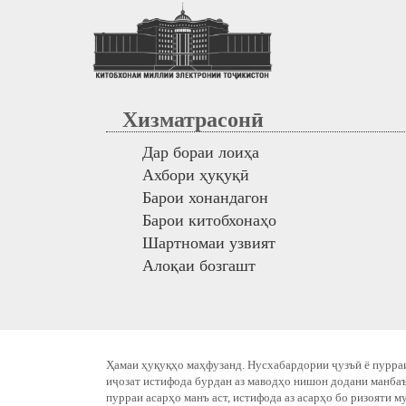
Хизматрасонӣ
Дар бораи лоиҳа
Ахбори ҳуқуқӣ
Барои хонандагон
Барои китобхонаҳо
Шартномаи узвият
Алоқаи бозгашт
Ҳамаи ҳуқуқҳо маҳфузанд. Нусхабардории ҷузъӣ ё пурраи
иҷозат истифода бурдан аз маводҳо нишон додани манбаъ
пурраи асарҳо манъ аст, истифода аз асарҳо бо ризояти м