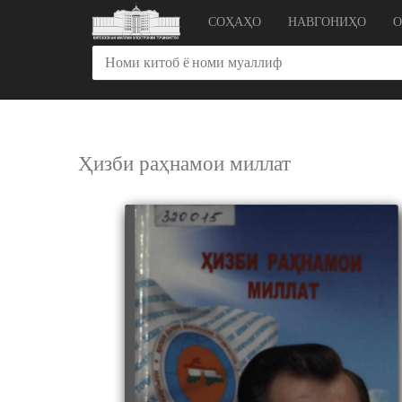
СОҲАҲО
НАВГОНИҲО
Ҳизби раҳнамои миллат