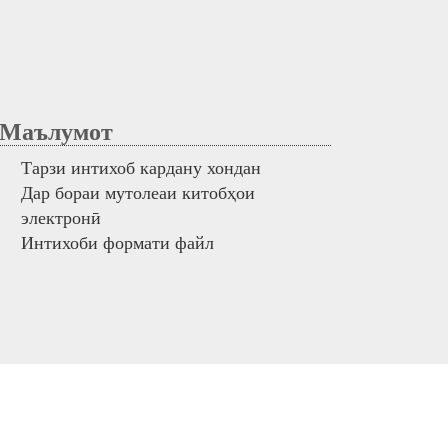
аълумот
Тарзи интихоб кардану хондан
Дар бораи мутолеаи китобҳои
электронӣ
Интихоби формати файл