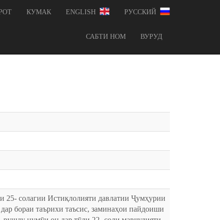
РОТ
КУМАК
ENGLISH
РУССКИЙ
САБТИ НОМ
ВУРУД
ри 25- солагии Истиқлолияти давлатии Ҷумҳурии
 дар бораи таърихи таъсис, заминаҳои пайдоиши
рушду нумӯи он дар тӯли 22- соли мавҷудияти