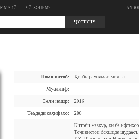
ОММАВӢ
ЧӢ ХОНЕМ?
АХБО
ҶУСТУҶӮ
Номи китоб:
Ҳизби раҳнамои миллат
Муаллиф:
Соли нашр:
2016
Теъдоди саҳифаҳо:
288
Китоби мазкур, ки ба ифтихо
Тоҷикистон бахшида шудааст,
ҲХДТ дар шаҳри Истаравшан, 