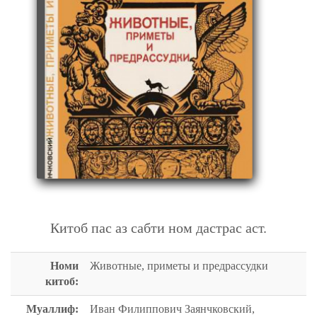
ЖИВОТНЫЕ, ПРИМЕТЫ И ПРЕДРАССУДКИ
Китоб пас аз сабти ном дастрас аст.
Номи
Животные, приметы и предрассудки
китоб:
Муаллиф:
Иван Филиппович Заянчковский,