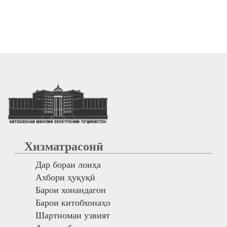
Хизматрасонӣ
Дар бораи лоиҳа
Ахбори ҳуқуқӣ
Барои хонандагон
Барои китобхонаҳо
Шартномаи узвият