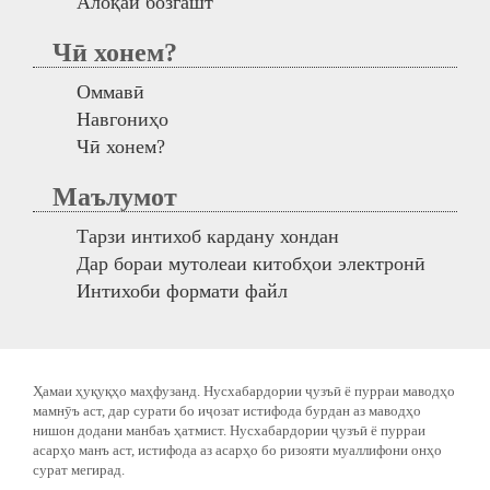
Алоқаи бозгашт
Чӣ хонем?
Оммавӣ
Навгониҳо
Чӣ хонем?
Маълумот
Тарзи интихоб кардану хондан
Дар бораи мутолеаи китобҳои электронӣ
Интихоби формати файл
Ҳамаи ҳуқуқҳо маҳфузанд. Нусхабардории ҷузъӣ ё пурраи маводҳо
мамнӯъ аст, дар сурати бо иҷозат истифода бурдан аз маводҳо
нишон додани манбаъ ҳатмист. Нусхабардории ҷузъӣ ё пурраи
асарҳо манъ аст, истифода аз асарҳо бо ризояти муаллифони онҳо
сурат мегирад.