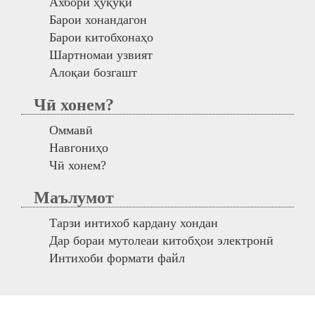
Ахбори ҳуқуқӣ
Барои хонандагон
Барои китобхонаҳо
Шартномаи узвият
Алоқаи бозгашт
Чӣ хонем?
Оммавӣ
Навгониҳо
Чӣ хонем?
Маълумот
Тарзи интихоб кардану хондан
Дар бораи мутолеаи китобҳои электронӣ
Интихоби формати файл