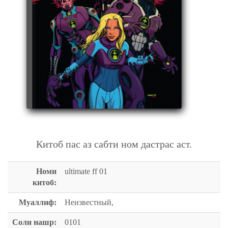
ULTIMATE FF 01
Китоб пас аз сабти ном дастрас аст.
Номи
ultimate ff 01
китоб:
Муаллиф:
Неизвестный,
Соли нашр:
0101