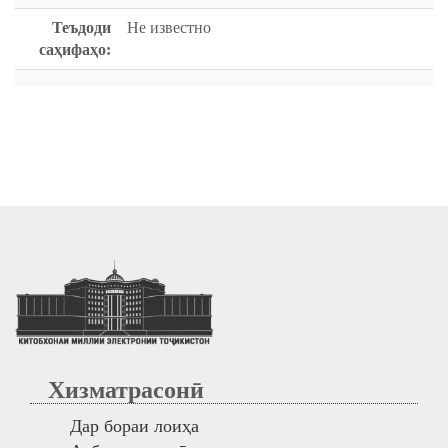
Теъдоди
Не известно
саҳифаҳо:
Хизматрасонӣ
Дар бораи лоиҳа