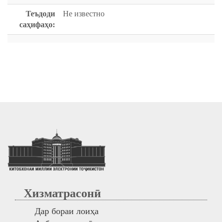
Теъдоди
Не известно
саҳифаҳо:
Хизматрасонӣ
Дар бораи лоиҳа