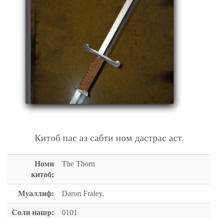
THE THORN
Китоб пас аз сабти ном дастрас аст.
Номи
The Thorn
китоб:
Муаллиф:
Daron Fraley,
Соли нашр:
0101