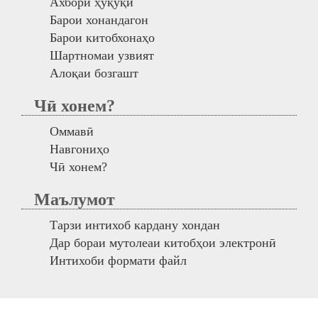
Ахбори ҳуқуқӣ
Барои хонандагон
Барои китобхонаҳо
Шартномаи узвият
Алоқаи бозгашт
Чӣ хонем?
Оммавӣ
Навгониҳо
Чӣ хонем?
Маълумот
Тарзи интихоб кардану хондан
Дар бораи мутолеаи китобҳои электронӣ
Интихоби формати файл