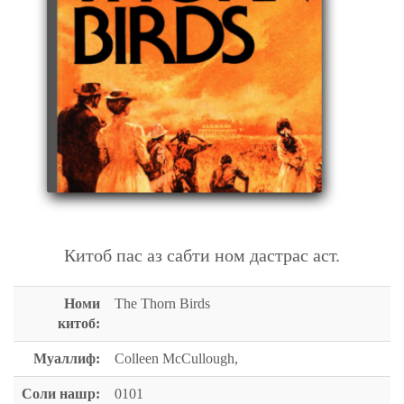
THE THORN BIRDS
Китоб пас аз сабти ном дастрас аст.
Номи
The Thorn Birds
китоб:
Муаллиф:
Colleen McCullough,
Соли нашр:
0101