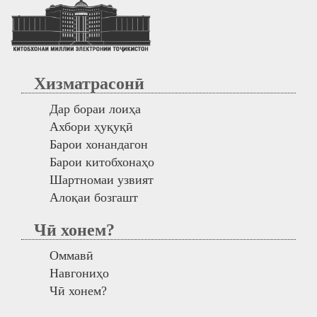
Хизматрасонӣ
Дар бораи лоиҳа
Ахбори ҳуқуқӣ
Барои хонандагон
Барои китобхонаҳо
Шартномаи узвият
Алоқаи бозгашт
Чӣ хонем?
Оммавӣ
Навгониҳо
Чӣ хонем?