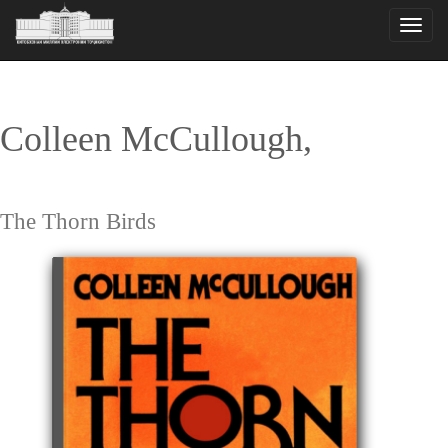
Toggle
naviga
Colleen McCullough,
The Thorn Birds