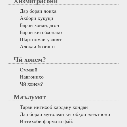
Хизматрасонӣ
Дар бораи лоиҳа
Ахбори ҳуқуқӣ
Барои хонандагон
Барои китобхонаҳо
Шартномаи узвият
Алоқаи бозгашт
Чӣ хонем?
Оммавӣ
Навгониҳо
Чӣ хонем?
Маълумот
Тарзи интихоб кардану хондан
Дар бораи мутолеаи китобҳои электронӣ
Интихоби формати файл