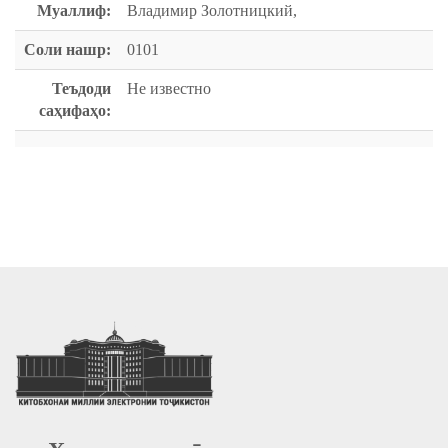
Муаллиф:
Владимир Золотницкий,
Соли нашр:
0101
Теъдоди
Не известно
саҳифаҳо: