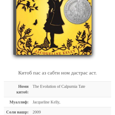
THE EVOLUTION OF CALPURNIA TATE
Китоб пас аз сабти ном дастрас аст.
Номи
The Evolution of Calpurnia Tate
китоб:
Муаллиф:
Jacqueline Kelly,
Соли нашр:
2009