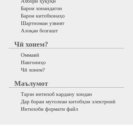
Ахбори ҳуқуқӣ
Барои хонандагон
Барои китобхонаҳо
Шартномаи узвият
Алоқаи бозгашт
Чӣ хонем?
Оммавӣ
Навгониҳо
Чӣ хонем?
Маълумот
Тарзи интихоб кардану хондан
Дар бораи мутолеаи китобҳои электронӣ
Интихоби формати файл