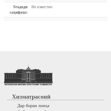
Теъдоди
Не известно
саҳифаҳо:
Хизматрасонӣ
Дар бораи лоиҳа