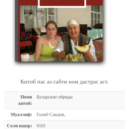
БУХАРСКИЕ ОБРЯДЫ
Китоб пас аз сабти ном дастрас аст.
Номи
Бухарские обряды
китоб:
Муаллиф:
Голиб Саидов,
Соли нашр:
0101