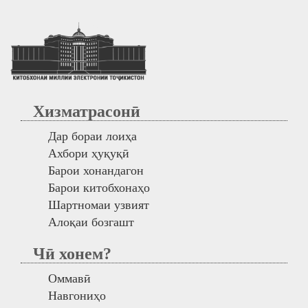
Хизматрасонӣ
Дар бораи лоиҳа
Ахбори ҳуқуқӣ
Барои хонандагон
Барои китобхонаҳо
Шартномаи узвият
Алоқаи бозгашт
Чӣ хонем?
Оммавӣ
Навгониҳо