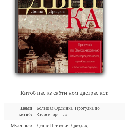
БОЛЬШАЯ ОРДЫНКА. ПРОГУЛКА ПО ЗАМОСКВОРЕЧЬЮ
Китоб пас аз сабти ном дастрас аст.
Номи
Большая Ордынка. Прогулка по
китоб:
Замоскворечью
Муаллиф:
Денис Петрович Дроздов,