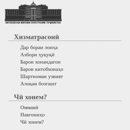
Хизматрасонӣ
Дар бораи лоиҳа
Ахбори ҳуқуқӣ
Барои хонандагон
Барои китобхонаҳо
Шартномаи узвият
Алоқаи бозгашт
Чӣ хонем?
Оммавӣ
Навгониҳо
Чӣ хонем?