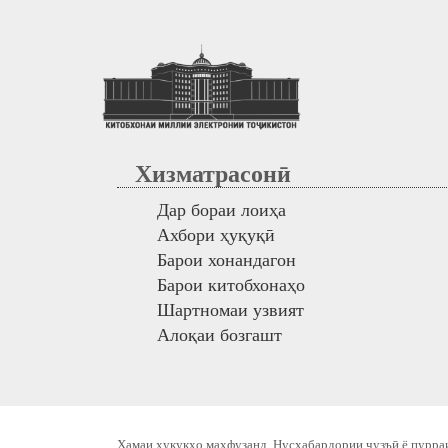
Хизматрасонӣ
Дар бораи лоиҳа
Ахбори ҳуқуқӣ
Барои хонандагон
Барои китобхонаҳо
Шартномаи узвият
Алоқаи бозгашт
Ҳамаи ҳуқуқҳо маҳфузанд. Нусхабардории ҷузъӣ ё пурраи