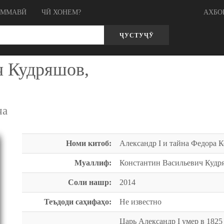
ОММАВӢ
ЧӢ ХОНЕМ?
АХБО
ҶУСТУҶӮ
ч Кудряшов,
ча
Номи китоб:
Александр I и тайна Федора 
Муаллиф:
Константин Васильевич Кудр
Соли нашр:
2014
Теъдоди саҳифаҳо:
Не известно
Царь Александр I умер в 1825