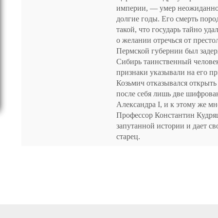
империи, — умер неожиданно,
долгие годы. Его смерть поро
такой, что государь тайно уда
о желании отречься от престо
Пермской губернии был задер
Сибирь таинственный челове
признаки указывали на его п
Козьмич отказывался открыть 
после себя лишь две шифрова
Александра I, и к этому же м
Профессор Константин Кудряш
запутанной истории и дает св
старец.