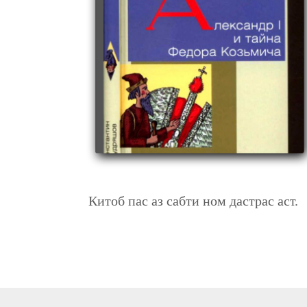
АЛЕКСАНДР I И ТАЙНА ФЕДОРА КОЗЬМИЧА
Китоб пас аз сабти ном дастрас аст.