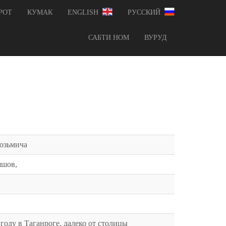
РОТ
КУМАК
ENGLISH
РУССКИЙ
САБТИ НОМ
ВУРУД
Козьмича
яшов,
 году в Таганроге, далеко от столицы