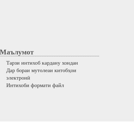
аълумот
Тарзи интихоб кардану хондан
Дар бораи мутолеаи китобҳои
электронӣ
Интихоби формати файл