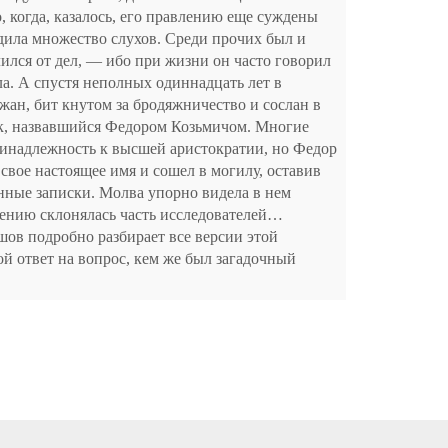
 когда, казалось, его правлению еще суждены
дила множество слухов. Среди прочих был и
лился от дел, — ибо при жизни он часто говорил
ла. А спустя неполных одиннадцать лет в
жан, бит кнутом за бродяжничество и сослан в
к, назвавшийся Федором Козьмичом. Многие
ринадлежность к высшей аристократии, но Федор
свое настоящее имя и сошел в могилу, оставив
нные записки. Молва упорно видела в нем
нению склонялась часть исследователей…
ов подробно разбирает все версии этой
ой ответ на вопрос, кем же был загадочный