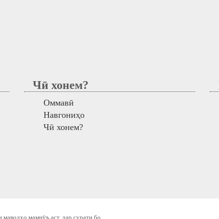
Чӣ хонем?
М
Оммавӣ
Навгониҳо
Чӣ хонем?
 маводҳо мамнӯъ аст, дар сурати бо