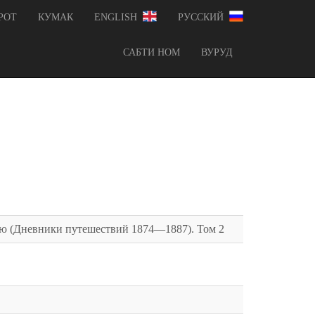
РОТ
КУМАК
ENGLISH
РУССКИЙ
САБТИ НОМ
ВУРУД
ю (Дневники путешествий 1874—1887). Том 2