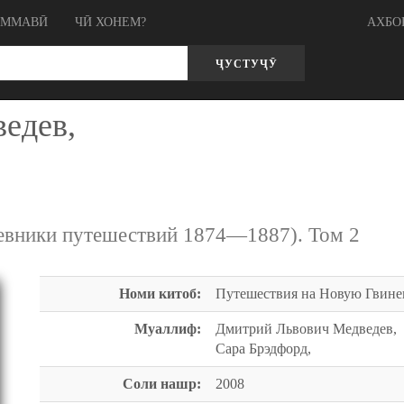
ОММАВӢ
ЧӢ ХОНЕМ?
АХБО
ҶУСТУҶӮ
едев,
евники путешествий 1874—1887). Том 2
Номи китоб:
Путешествия на Новую Гвине
Муаллиф:
Дмитрий Львович Медведев,
Сара Брэдфорд,
Соли нашр:
2008