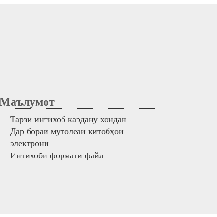
аълумот
Тарзи интихоб кардану хондан
Дар бораи мутолеаи китобҳои
электронӣ
Интихоби формати файл