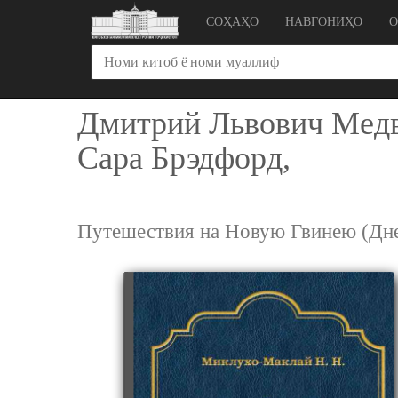
СОҲАҲО
НАВГОНИҲО
Дмитрий Львович Медв
Сара Брэдфорд,
Путешествия на Новую Гвинею (Дн