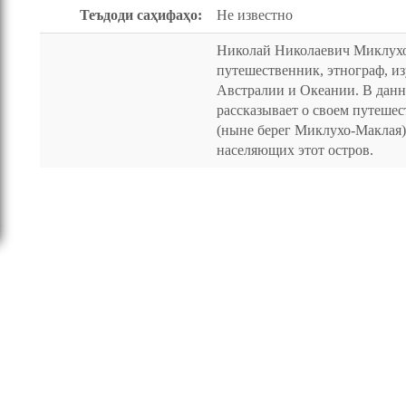
Теъдоди саҳифаҳо:
Не известно
Николай Николаевич Миклухо
путешественник, этнограф, и
Австралии и Океании. В данн
рассказывает о своем путеше
(ныне берег Миклухо-Маклая),
населяющих этот остров.