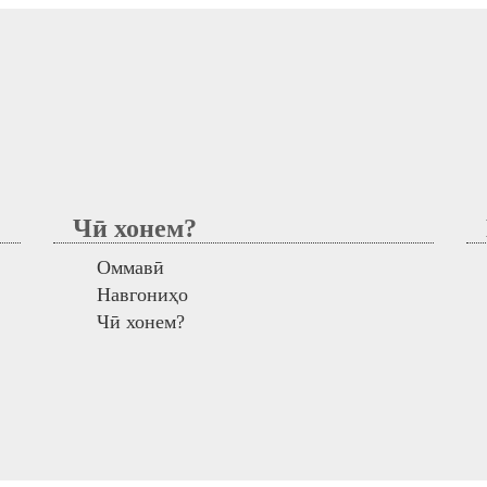
Чӣ хонем?
М
Оммавӣ
Навгониҳо
Чӣ хонем?