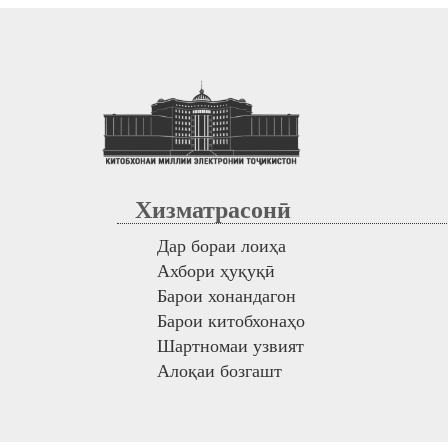
Хизматрасонӣ
Дар бораи лоиҳа
Ахбори ҳуқуқӣ
Барои хонандагон
Барои китобхонаҳо
Шартномаи узвият
Алоқаи бозгашт