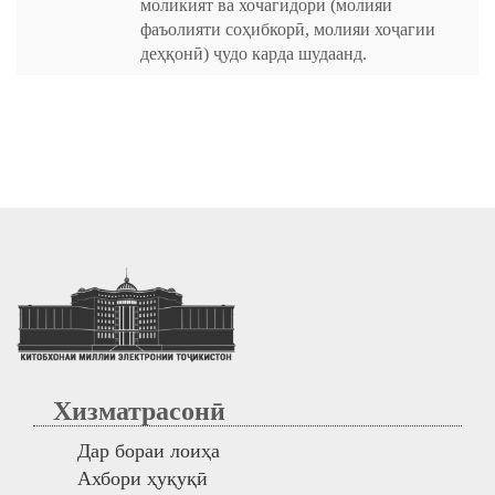
моликият ва хочагидорӣ (молияи
фаъолияти соҳибкорӣ, молияи хоҷагии
деҳқонӣ) ҷудо карда шудаанд.
Хизматрасонӣ
Дар бораи лоиҳа
Ахбори ҳуқуқӣ