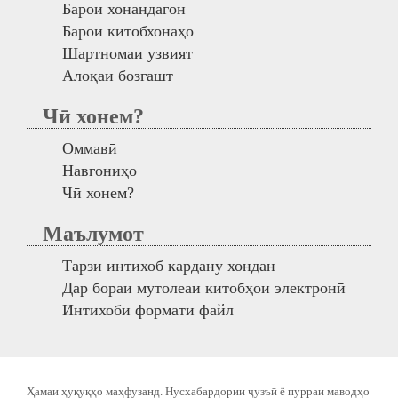
Барои хонандагон
Барои китобхонаҳо
Шартномаи узвият
Алоқаи бозгашт
Чӣ хонем?
Оммавӣ
Навгониҳо
Чӣ хонем?
Маълумот
Тарзи интихоб кардану хондан
Дар бораи мутолеаи китобҳои электронӣ
Интихоби формати файл
Ҳамаи ҳуқуқҳо маҳфузанд. Нусхабардории ҷузъӣ ё пурраи маводҳо