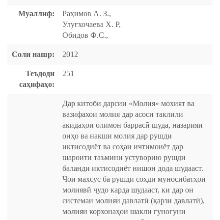
Муаллиф:
Раҳимов А. З.,
Улуғхочаева Х. Р,
Обидов Ф.С.,
Соли нашр:
2012
Теъдоди
251
саҳифаҳо:
Дар китоби дарсии «Молия» мохият ва
вазифахои мо­лия дар асоси таклили
акидаҳои олимон баррасӣ шуда, назарияи
онҳо ва накши молия дар рушди
иктисодиёт ва соҳаи ичтимоиёт дар
шароити таъмини устуворию рушди
баланди иктисодиёт нишон дода шудааст.
Ҷои махсус ба рушди сохди муносибатҳои
молиявӣ ҷудо карда шудааст, ки дар он
системаи молияи давлатӣ (қарзи давлатӣ),
молияи корхонаҳои шакли гуногуни