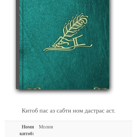
МОЛИЯ
Китоб пас аз сабти ном дастрас аст.
Номи
Молия
китоб: