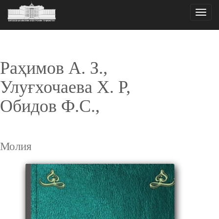
Toggle
naviga
Раҳимов А. З.,
Улуғхочаева Х. Р,
Обидов Ф.С.,
Молия