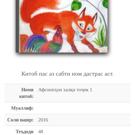
АФСОНПҲОИ ХАЛҚИ ТОҶИК 1
Китоб пас аз сабти ном дастрас аст.
Номи
Афсонпҳои халқи тоҷик 1
китоб:
Муаллиф:
Соли нашр:
2016
Теъдоди
48