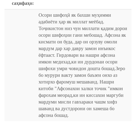
саҳифаҳо:
Осори шифоҳӣ як бахши муҳимми
адабиёти ҳар як миллат меёбад.
Тоҷикистон низ чун миллати қадим дорои
осори шифоҳии гани мебошад. Афсона як
кисмати он буда, дар он орзуву омоли
мардум дар хар давру замон инъикос
ёфтааст. Гирдовари ва нашри афсона
имкон медихад,ки ин дурдонаи осори
шифохи умри човидон дошта бошад.Зеро
бо мурури вакту замон баъзеи онхо аз
хотирхо фаромуш мешаванд. Нашри
китоби "Афсонахои халки точик "имкон
фарохам меорад,ки ин киссахои маргуби
мардуми мисли гавхараки чашм хифз
шаванд ва дустдорони он хамеша бо
афсона бошад.