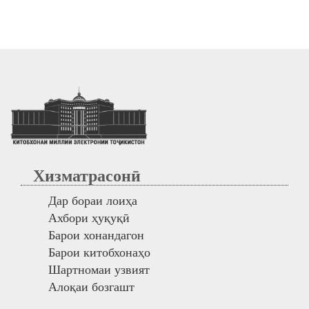
Хизматрасонӣ
Дар бораи лоиҳа
Ахбори ҳуқуқӣ
Барои хонандагон
Барои китобхонаҳо
Шартномаи узвият
Алоқаи бозгашт