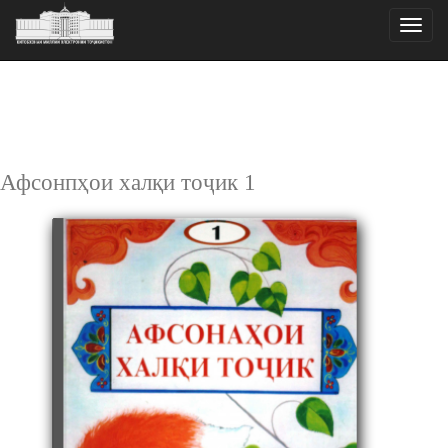
Toggle
naviga
Афсонпҳои халқи тоҷик 1