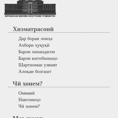
Хизматрасонӣ
Дар бораи лоиҳа
Ахбори ҳуқуқӣ
Барои хонандагон
Барои китобхонаҳо
Шартномаи узвият
Алоқаи бозгашт
Чӣ хонем?
Оммавӣ
Навгониҳо
Чӣ хонем?